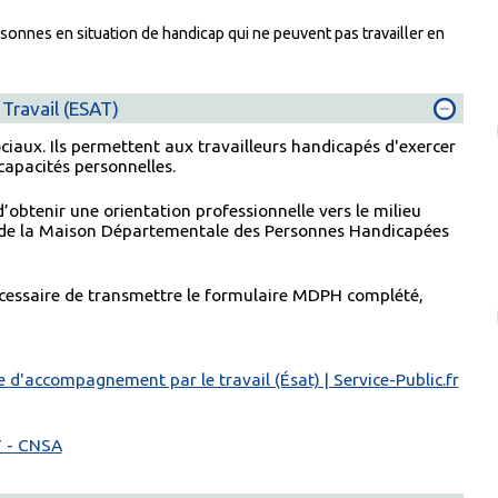
sonnes en situation de handicap qui ne peuvent pas travailler en
 Travail (ESAT)
iaux. Ils permettent aux travailleurs handicapés d'exercer
capacités personnelles.
 d’obtenir une orientation professionnelle vers le milieu
de la Maison Départementale des Personnes Handicapées
 nécessaire de transmettre le formulaire MDPH complété,
e d'accompagnement par le travail (Ésat) | Service-Public.fr
T - CNSA